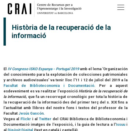
Vés al contingut
Història de la recuperació de la
informació
El
IV Congreso ISKO Espanya - Portugal 2019
amb el lema 'Organización
del conocimiento para la explotación de colecciones patrimoniales
y archivos audiovisuales' va tenir lloc l'11 i 12 de juliol del 2019 a la
Facultat de Biblioteconomia i Documentació
. Per a aquest
esdeveniment es va realitzar l'exposició
Història de la recuperació de
la informació
, que fa un recorregut cronològic per tota la història de
la recuperació de la informació des del primer terç del s. XIX fins a
l’actualitat amb llibres del nostre fons i textos del professor de la
Facultat
Jesús Gascón
.
Vegeu al
Flickr
i al
Twitter
del CRAI Biblioteca de Biblioteconomia i
Documentació imatges de l'exposició, i la guia de lectura a l'
Issuu
i
al
Dipòsit Digital
(text en català i castellà).