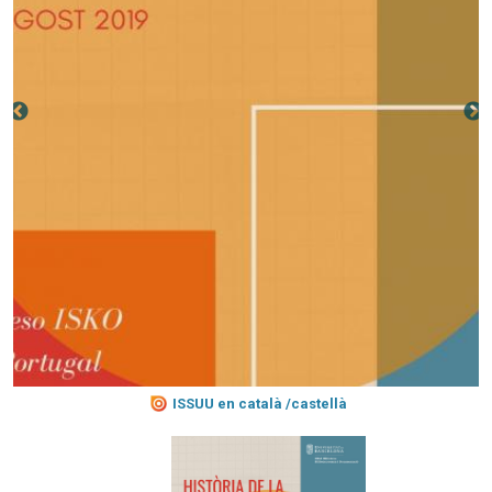
ISSUU en català /castellà