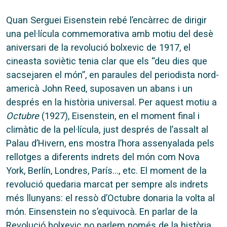
Quan Serguei Eisenstein rebé l’encàrrec de dirigir
una pel·lícula commemorativa amb motiu del desè
aniversari de la revolució bolxevic de 1917, el
cineasta soviètic tenia clar que els “deu dies que
sacsejaren el món”, en paraules del periodista nord-
americà John Reed, suposaven un abans i un
després en la història universal. Per aquest motiu a
Octubre
(1927), Eisenstein, en el moment final i
climàtic de la pel·lícula, just després de l’assalt al
Palau d’Hivern, ens mostra l’hora assenyalada pels
rellotges a diferents indrets del món com Nova
York, Berlín, Londres, París…, etc. El moment de la
revolució quedaria marcat per sempre als indrets
més llunyans: el ressò d’Octubre donaria la volta al
món. Einsenstein no s’equivocà. En parlar de la
Revolució bolxevic no parlem només de la història