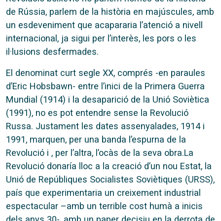
de Rússia, parlem de la història en majúscules, amb
un esdeveniment que acapararia l’atenció a nivell
internacional, ja sigui per l’interès, les pors o les
il·lusions desfermades.
El denominat curt segle XX, comprés -en paraules
d’Eric Hobsbawn- entre l’inici de la Primera Guerra
Mundial (1914) i la desaparició de la Unió Soviètica
(1991), no es pot entendre sense la Revolució
Russa. Justament les dates assenyalades, 1914 i
1991, marquen, per una banda l’espurna de la
Revolució i , per l’altra, l’ocàs de la seva obra.La
Revolució donaría lloc a la creació d’un nou Estat, la
Unió de Repúbliques Socialistes Soviètiques (URSS),
país que experimentaria un creixement industrial
espectacular –amb un terrible cost humà a inicis
dels anys 30-, amb un paper decisiu en la derrota de