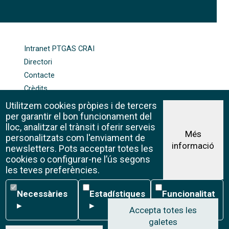
FOOTER-ALTRES ENLLAÇOS
Intranet PTGAS CRAI
Directori
Contacte
Crèdits
Mapa web
Utilitzem cookies pròpies i de tercers
Política de galetes
per garantir el bon funcionament del
lloc, analitzar el trànsit i oferir serveis
Més
personalitzats com l'enviament de
informació
Avís legal
newsletters. Pots acceptar totes les
©CRAI Universitat de Barcelona
cookies o configurar-ne l’ús segons
Creative Commons 4.0
les teves preferències.
Necessàries
Estadístiques
Funcionalitat
Necessàries
Estadístiques
Funcionalitat
▸
▸
▸
Accepta totes les
galetes
W