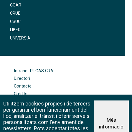
COAR
CRUE
CSUC
LIBER
UNIVERSIA
FOOTER-ALTRES ENLLAÇOS
Intranet PTGAS CRAI
Directori
Contacte
Crèdits
Mapa web
Utilitzem cookies pròpies i de tercers
Política de galetes
per garantir el bon funcionament del
lloc, analitzar el trànsit i oferir serveis
Més
personalitzats com l'enviament de
informació
Avís legal
newsletters. Pots acceptar totes les
©CRAI Universitat de Barcelona