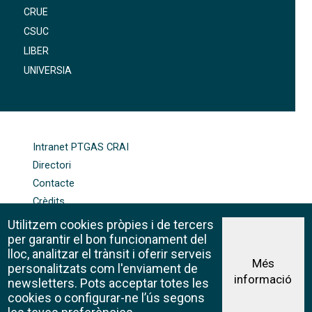
CRUE
CSUC
LIBER
UNIVERSIA
FOOTER-ALTRES ENLLAÇOS
Intranet PTGAS CRAI
Directori
Contacte
Crèdits
Mapa web
Utilitzem cookies pròpies i de tercers
Política de galetes
per garantir el bon funcionament del
lloc, analitzar el trànsit i oferir serveis
Més
personalitzats com l'enviament de
informació
Avís legal
newsletters. Pots acceptar totes les
©CRAI Universitat de Barcelona
cookies o configurar-ne l’ús segons
Creative Commons 4.0