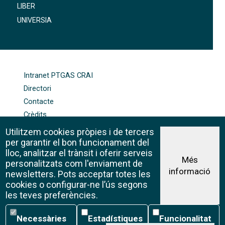
LIBER
UNIVERSIA
FOOTER-ALTRES ENLLAÇOS
Intranet PTGAS CRAI
Directori
Contacte
Crèdits
Mapa web
Utilitzem cookies pròpies i de tercers
Política de galetes
per garantir el bon funcionament del
lloc, analitzar el trànsit i oferir serveis
Més
personalitzats com l'enviament de
informació
Avís legal
newsletters. Pots acceptar totes les
©CRAI Universitat de Barcelona
cookies o configurar-ne l’ús segons
Creative Commons 4.0
les teves preferències.
Necessàries
Estadístiques
Funcionalitat
Necessàries
Estadístiques
Funcionalitat