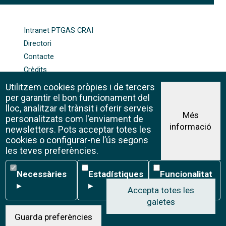
FOOTER-ALTRES ENLLAÇOS
Intranet PTGAS CRAI
Directori
Contacte
Crèdits
Mapa web
Utilitzem cookies pròpies i de tercers
Política de galetes
per garantir el bon funcionament del
lloc, analitzar el trànsit i oferir serveis
Més
personalitzats com l'enviament de
informació
Avís legal
newsletters. Pots acceptar totes les
©CRAI Universitat de Barcelona
cookies o configurar-ne l’ús segons
Creative Commons 4.0
les teves preferències.
Necessàries
Estadístiques
Funcionalitat
Necessàries
Estadístiques
Funcionalitat
▸
▸
▸
Accepta totes les
galetes
W
Guarda preferències