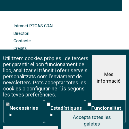
FOOTER-ALTRES ENLLAÇOS
Intranet PTGAS CRAI
Directori
Contacte
Crèdits
Mapa web
Utilitzem cookies pròpies i de tercers
Política de galetes
per garantir el bon funcionament del
lloc, analitzar el trànsit i oferir serveis
Més
personalitzats com l'enviament de
informació
Avís legal
newsletters. Pots acceptar totes les
©CRAI Universitat de Barcelona
cookies o configurar-ne l’ús segons
Creative Commons 4.0
les teves preferències.
Necessàries
Estadístiques
Funcionalitat
Necessàries
Estadístiques
Funcionalitat
▸
▸
▸
Accepta totes les
galetes
W