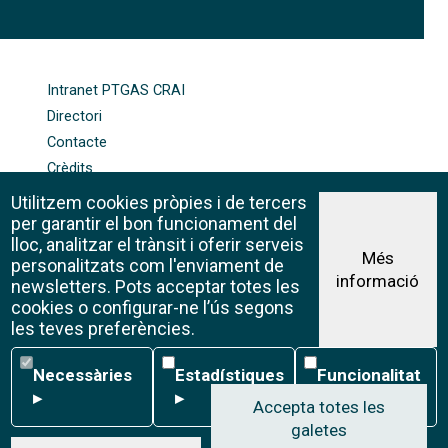
FOOTER-ALTRES ENLLAÇOS
Intranet PTGAS CRAI
Directori
Contacte
Crèdits
Mapa web
Utilitzem cookies pròpies i de tercers
Política de galetes
per garantir el bon funcionament del
lloc, analitzar el trànsit i oferir serveis
Més
personalitzats com l'enviament de
informació
Avís legal
newsletters. Pots acceptar totes les
©CRAI Universitat de Barcelona
cookies o configurar-ne l’ús segons
Creative Commons 4.0
les teves preferències.
Necessàries
Estadístiques
Funcionalitat
Necessàries
Estadístiques
Funcionalitat
▸
▸
▸
Accepta totes les
galetes
W