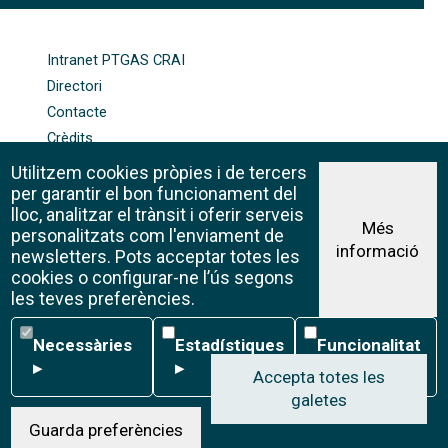
FOOTER-ALTRES ENLLAÇOS
Intranet PTGAS CRAI
Directori
Contacte
Crèdits
Mapa web
Utilitzem cookies pròpies i de tercers
Política de galetes
per garantir el bon funcionament del
lloc, analitzar el trànsit i oferir serveis
Més
personalitzats com l'enviament de
informació
Avís legal
newsletters. Pots acceptar totes les
©CRAI Universitat de Barcelona
cookies o configurar-ne l’ús segons
Creative Commons 4.0
les teves preferències.
Necessàries
Estadístiques
Funcionalitat
Necessàries
Estadístiques
Funcionalitat
▸
▸
▸
Accepta totes les
galetes
W
Guarda preferències