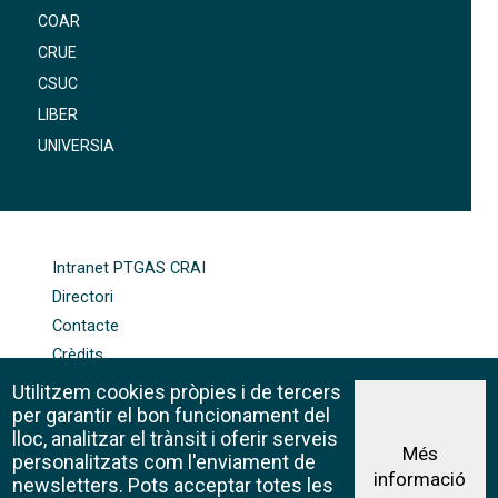
COAR
CRUE
CSUC
LIBER
UNIVERSIA
FOOTER-ALTRES ENLLAÇOS
Intranet PTGAS CRAI
Directori
Contacte
Crèdits
Mapa web
Utilitzem cookies pròpies i de tercers
Política de galetes
per garantir el bon funcionament del
lloc, analitzar el trànsit i oferir serveis
Més
personalitzats com l'enviament de
informació
Avís legal
newsletters. Pots acceptar totes les