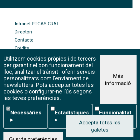
FOOTER-ALTRES ENLLAÇOS
Intranet PTGAS CRAI
Directori
Contacte
Crèdits
Mapa web
Utilitzem cookies pròpies i de tercers
Política de galetes
per garantir el bon funcionament del
lloc, analitzar el trànsit i oferir serveis
Més
personalitzats com l'enviament de
informació
Avís legal
newsletters. Pots acceptar totes les
©CRAI Universitat de Barcelona
cookies o configurar-ne l’ús segons
Creative Commons 4.0
les teves preferències.
Necessàries
Estadístiques
Funcionalitat
Necessàries
Estadístiques
Funcionalitat
▸
▸
▸
Accepta totes les
galetes
W
Guarda preferències