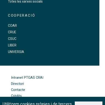
Totes les xarxes socials
COOPERACIÓ
COAR
CRUE
CSUC
LIBER
UNIVERSIA
FOOTER-ALTRES ENLLAÇOS
Intranet PTGAS CRAI
Directori
Contacte
Crèdits
Mapa web
Utilitzem cookies pròpies i de tercers