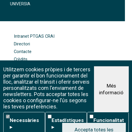
UNIVERSIA
FOOTER-ALTRES ENLLAÇOS
Intranet PTGAS CRAI
Directori
Contacte
Crèdits
Mapa web
Utilitzem cookies pròpies i de tercers
Política de galetes
per garantir el bon funcionament del
lloc, analitzar el trànsit i oferir serveis
Més
personalitzats com l'enviament de
informació
Avís legal
newsletters. Pots acceptar totes les
©CRAI Universitat de Barcelona
cookies o configurar-ne l’ús segons
Creative Commons 4.0
les teves preferències.
Necessàries
Estadístiques
Funcionalitat
Necessàries
Estadístiques
Funcionalitat
▸
▸
▸
Accepta totes les