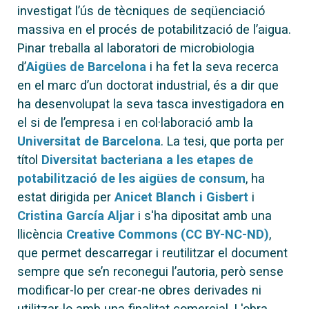
investigat l’ús de tècniques de seqüenciació
massiva en el procés de potabilització de l’aigua.
Pinar treballa al laboratori de microbiologia
d’
Aigües de Barcelona
i ha fet la seva recerca
en el marc d’un doctorat industrial, és a dir que
ha desenvolupat la seva tasca investigadora en
el si de l’empresa i en col·laboració amb la
Universitat de Barcelona
. La tesi, que porta per
títol
Diversitat bacteriana a les etapes de
potabilització de les aigües de consum
, ha
estat dirigida per
Anicet Blanch i Gisbert
i
Cristina García Aljar
i s'ha dipositat amb una
llicència
Creative Commons (CC BY-NC-ND)
,
que permet descarregar i reutilitzar el document
sempre que se’n reconegui l’autoria, però sense
modificar-lo per crear-ne obres derivades ni
utilitzar-lo amb una finalitat comercial. L'obra