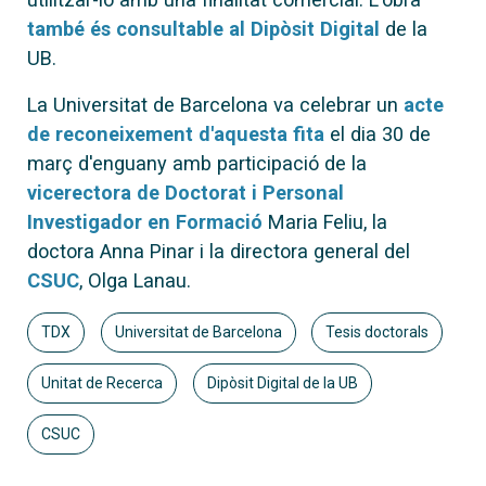
també és consultable al Dipòsit Digital
de la
UB.
La Universitat de Barcelona va celebrar un
acte
de reconeixement d'aquesta fita
el dia 30 de
març d'enguany amb participació de la
vicerectora de Doctorat i Personal
Investigador en Formació
Maria Feliu, la
doctora Anna Pinar i la directora general del
CSUC
, Olga Lanau.
TDX
Universitat de Barcelona
Tesis doctorals
Unitat de Recerca
Dipòsit Digital de la UB
CSUC