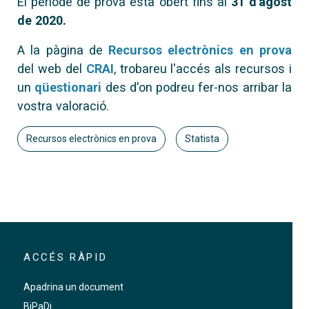
El període de prova està obert fins al
31 d'agost
de 2020.
A la pàgina de
Recursos electrònics en prova
del web del
CRAI
, trobareu l'accés als recursos i
un
qüestionari
des d'on podreu fer-nos arribar la
vostra valoració.
Recursos electrònics en prova
Statista
ACCÉS RÀPID
Apadrina un document
BiPaDi