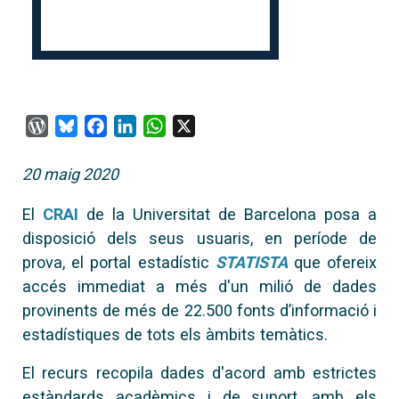
WordPress
Bluesky
Facebook
LinkedIn
WhatsApp
X
20 maig 2020
El
CRAI
de la Universitat de Barcelona posa a
disposició dels seus usuaris, en període de
prova, el portal estadístic
STATISTA
que ofereix
accés immediat a més d'un milió de dades
provinents de més de 22.500 fonts d’informació i
estadístiques de tots els àmbits temàtics.
El recurs recopila dades d'acord amb estrictes
estàndards acadèmics i de suport, amb els