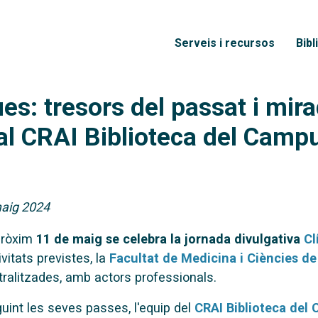
Vés al contingut
Menú principal
Serveis i recursos
Bibl
es: tresors del passat i mira
 al CRAI Biblioteca del Campu
aig 2024
pròxim
11 de maig se celebra la jornada divulgativa
Cl
ivitats previstes, la
Facultat de Medicina i Ciències de
tralitzades, amb actors professionals.
uint les seves passes, l'equip del
CRAI Biblioteca del 