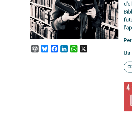
d'e
Bib
fut
l'a
Per
WordPress
Bluesky
Facebook
LinkedIn
WhatsApp
X
Us 
CR