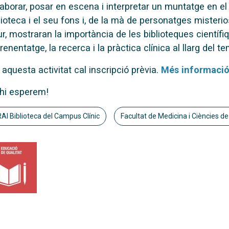
laborar, posar en escena i interpretar un muntatge en e
lioteca i el seu fons i, de la mà de personatges misteri
ur, mostraran la importància de les biblioteques científi
prenentatge, la recerca i la pràctica clínica al llarg del t
 aquesta activitat cal inscripció prèvia.
Més informaci
hi esperem!
AI Biblioteca del Campus Clínic
Facultat de Medicina i Ciències de