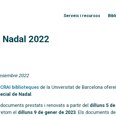
Vés al contingut
Menú principal
Serveis i recursos
Bibl
e Nadal 2022
desembre 2022
s
CRAI biblioteques
de la Universitat de Barcelona ofer
ecial de Nadal
.
 documents prestats i renovats a partir del
dilluns 5 d
retorn el
dilluns 9 de gener de 2023
. Els documents d