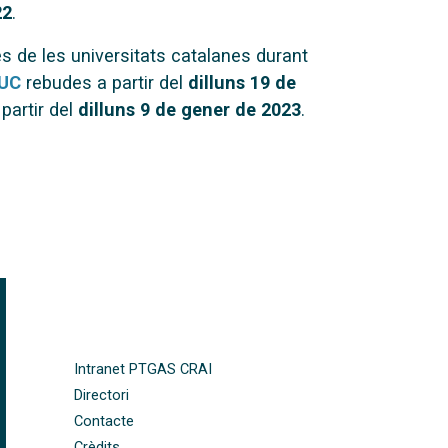
22
.
s de les universitats catalanes durant
PUC
rebudes a partir del
dilluns 19 de
 partir del
dilluns 9 de gener de 2023
.
FOOTER-ALTRES ENLLAÇOS
Intranet PTGAS CRAI
Directori
Contacte
Crèdits