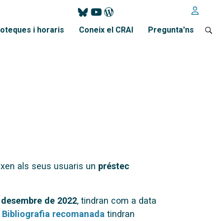
ioteques i horaris
Coneix el CRAI
Pregunta'ns
eixen als seus usuaris un
préstec
e desembre de 2022
, tindran com a data
e
Bibliografia recomanada
tindran