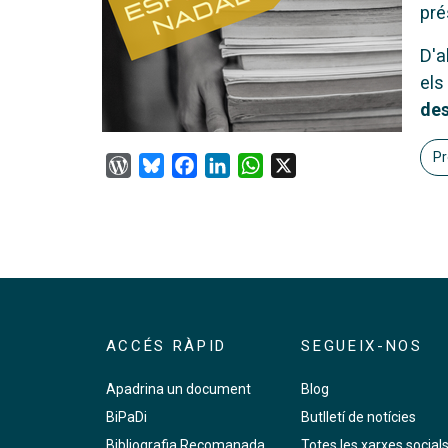
pré
D'a
els
de
Pr
WordPress
Bluesky
Facebook
LinkedIn
WhatsApp
X
ACCÉS RÀPID
SEGUEIX-NOS
Apadrina un document
Blog
BiPaDi
Butlletí de notícies
Bibliografia Recomanada
Totes les xarxes social