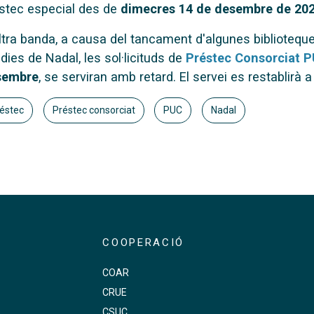
stec especial des de
dimecres 14 de desembre de 20
ltra banda, a causa del tancament d'algunes biblioteque
 dies de Nadal, les sol·licituds de
Préstec Consorciat 
sembre
, se serviran amb retard. El servei es restablirà a
éstec
Préstec consorciat
PUC
Nadal
COOPERACIÓ
COAR
CRUE
s
CSUC