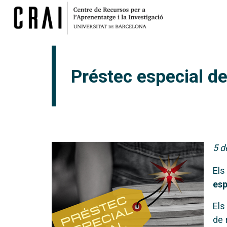
Préstec especial d
5 
El
esp
Els
de 