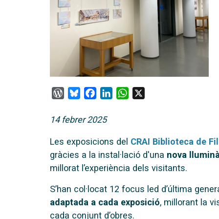
WordPress
Bluesky
Facebook
LinkedIn
WhatsApp
X
14 febrer 2025
Les exposicions del
CRAI Biblioteca de Fil
gràcies a la instal·lació d'una
nova lluminà
millorat l’experiència dels visitants.
S’han col·locat 12 focus led d’última gen
adaptada a cada exposició
, millorant la v
cada conjunt d’obres.