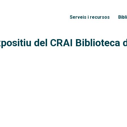
Vés al contingut
×
Menú principal
Serveis i recursos
Bibl
xpositiu del CRAI Biblioteca 