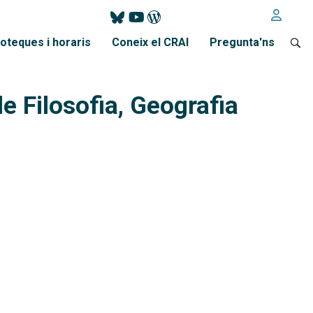
ioteques i horaris
Coneix el CRAI
Pregunta'ns
de Filosofia, Geografia