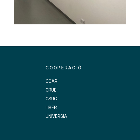
Millores a l’espai expositiu del CRAI Biblioteca de F
COOPERACIÓ
COAR
CRUE
s
CSUC
LIBER
UNIVERSIA