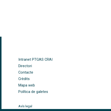
ilosofia, Geografia i Història
FOOTER-ALTRES ENLLAÇOS
Intranet PTGAS CRAI
Directori
Contacte
Crèdits
Mapa web
Política de galetes
Avís legal
©CRAI Universitat de