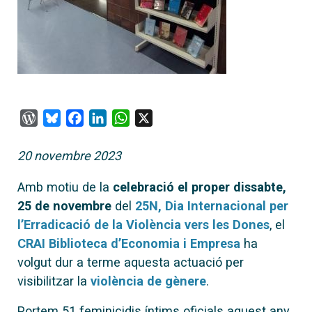
WordPress
Bluesky
Facebook
LinkedIn
WhatsApp
X
20 novembre 2023
Amb motiu de la
celebració el proper dissabte,
25 de novembre
del
25N, Dia Internacional per
l’Erradicació de la Violència vers les Dones
, el
CRAI Biblioteca d’Economia i Empresa
ha
volgut dur a terme aquesta actuació per
visibilitzar la
violència de gènere
.
Portem 51 feminicidis íntims oficials aquest any,