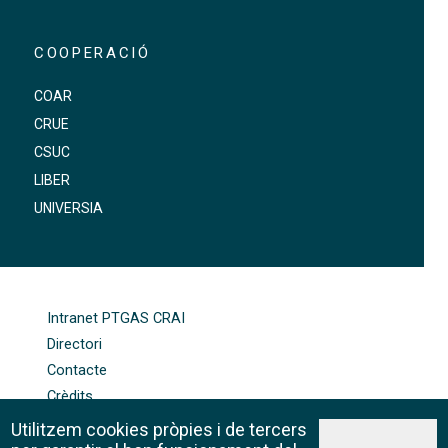
COOPERACIÓ
COAR
CRUE
CSUC
LIBER
UNIVERSIA
FOOTER-ALTRES ENLLAÇOS
Intranet PTGAS CRAI
Directori
Contacte
Crèdits
Mapa web
Utilitzem cookies pròpies i de tercers