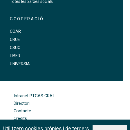
Totes les xarxes socials
COOPERACIÓ
COAR
CRUE
CSUC
LIBER
UNIVERSIA
FOOTER-ALTRES ENLLAÇOS
Intranet PTGAS CRAI
Directori
Contacte
Crèdits
Mapa web
Utilitzem cookies pròpies i de tercers