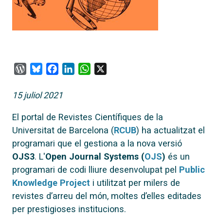
WordPress
Bluesky
Facebook
LinkedIn
WhatsApp
X
15 juliol 2021
El portal de Revistes Científiques de la
Universitat de Barcelona (
RCUB
) ha actualitzat el
programari que el gestiona a la nova versió
OJS3
. L'
Open Journal Systems (
OJS
)
és un
programari de codi lliure desenvolupat pel
Public
Knowledge Project
i utilitzat per milers de
revistes d’arreu del món, moltes d’elles editades
per prestigioses institucions.