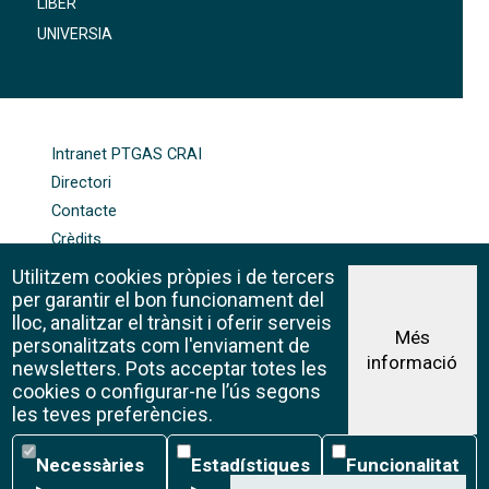
LIBER
UNIVERSIA
FOOTER-ALTRES ENLLAÇOS
Intranet PTGAS CRAI
Directori
Contacte
Crèdits
Mapa web
Utilitzem cookies pròpies i de tercers
Política de galetes
per garantir el bon funcionament del
lloc, analitzar el trànsit i oferir serveis
Més
personalitzats com l'enviament de
informació
Avís legal
newsletters. Pots acceptar totes les
©CRAI Universitat de Barcelona
cookies o configurar-ne l’ús segons
Creative Commons 4.0
les teves preferències.
Necessàries
Estadístiques
Funcionalitat
Necessàries
Estadístiques
Funcionalitat