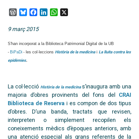
WordPress
Bluesky
Facebook
LinkedIn
WhatsApp
X
9 març 2015
S'han incorporat a la Biblioteca Patrimonial Digital de la UB
-
BiPaDi
- les col·leccions
Història de la medicina
i
La lluita contra les
epidèmies
.
La col·lecció
s’inaugura amb una
Història de la medicina
majoria d’obres provinents del fons del
CRAI
Biblioteca de Reserva
i es compon de dos tipus
d’obres. D’una banda, tractats que revisen,
interpreten o simplement recopilen els
coneixements mèdics d’èpoques anteriors, amb
una atenció especial als grans referents de la