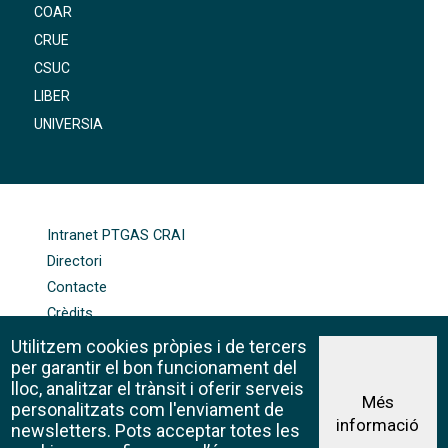
COAR
CRUE
CSUC
LIBER
UNIVERSIA
FOOTER-ALTRES ENLLAÇOS
Intranet PTGAS CRAI
Directori
Contacte
Crèdits
Mapa web
Utilitzem cookies pròpies i de tercers
Política de galetes
per garantir el bon funcionament del
lloc, analitzar el trànsit i oferir serveis
Més
personalitzats com l'enviament de
informació
Avís legal
newsletters. Pots acceptar totes les
©CRAI Universitat de Barcelona