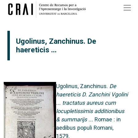
Vés al contingut
×
Ugolinus, Zanchinus. De
haereticis ...
Ugolinus, Zanchinus.
De
haereticis D. Zanchini Vgolini
... tractatus aureus cum
locupletissimis additionibus
& summarijs ...
Romae : in
aedibus populi Romani,
1579.