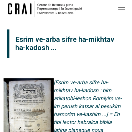
Vés al contingut
×
Esrim ve-arba sifre ha-mikhtav
ha-kadosh ...
[Esrim ve-arba sifre ha-
mikhtav ha-kadosh : bim
atikatobi-leshon Romiyim ve-
im perush katsar al pesukim
hamorim ve-kashim ...] = En
tibi lector hebraica biblia
latina planeque noua