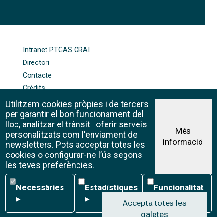
FOOTER-ALTRES ENLLAÇOS
Intranet PTGAS CRAI
Directori
Contacte
Crèdits
Mapa web
Utilitzem cookies pròpies i de tercers
Política de galetes
per garantir el bon funcionament del
lloc, analitzar el trànsit i oferir serveis
Més
personalitzats com l'enviament de
informació
Avís legal
newsletters. Pots acceptar totes les
©CRAI Universitat de Barcelona
cookies o configurar-ne l’ús segons
Creative Commons 4.0
les teves preferències.
Necessàries
Estadístiques
Funcionalitat
Necessàries
Estadístiques
Funcionalitat
▸
▸
▸
Accepta totes les
galetes
W