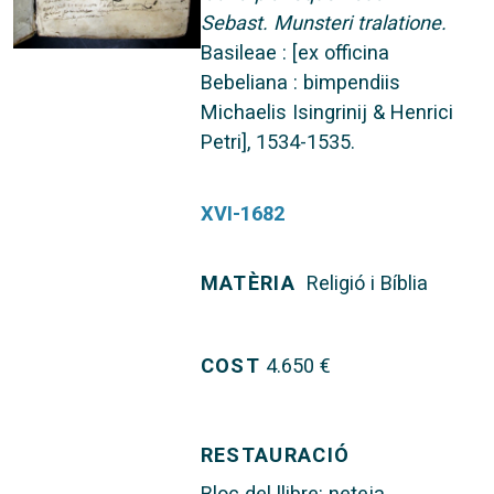
Sebast. Munsteri tralatione.
Basileae : [ex officina
Bebeliana : bimpendiis
Michaelis Isingrinij & Henrici
Petri], 1534-1535.
XVI-1682
MATÈRIA
Religió i Bíblia
COST
4.650 €
RESTAURACIÓ
Bloc del llibre: neteja