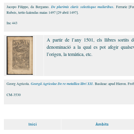
Jacopo Filippo, da Bergamo.
De plurimis claris selectisque mulieribus.
Ferrarie [F
Rubeis, tertio kalendas maias 1497 [29 abril 1497].
Inc 443
A partir de l’any 1501, els llibres sortits
denominació a la qual es pot afegir qualsevo
l’origen, la temàtica, etc.
Georg Agricola.
Georgii Agricolae De re metallica libri XII.
Basileae: apud Hieron. Fr
CM-3530
Inici
Àmbits