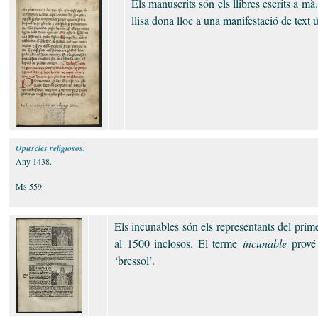
Els manuscrits són els llibres escrits a mà
llisa dona lloc a una manifestació de text 
Opuscles religiosos.
Any 1438.
Ms 559
Els incunables són els representants del prim
al 1500 inclosos. El terme
incunable
prové 
‘bressol’.