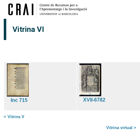
Vés al contingut
Vitrina VI
XVII-6782
Inc 715
< Vitrina V
Vitrina virtual >