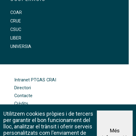
COAR
CRUE
CSUC
LIBER
UNIVERSIA
FOOTER-ALTRES ENLLAÇOS
Intranet PTGAS CRAI
Directori
Contacte
Crèdits
Mapa web
Utilitzem cookies pròpies i de tercers
Política de galetes
per garantir el bon funcionament del
lloc, analitzar el trànsit i oferir serveis
Més
personalitzats com l'enviament de