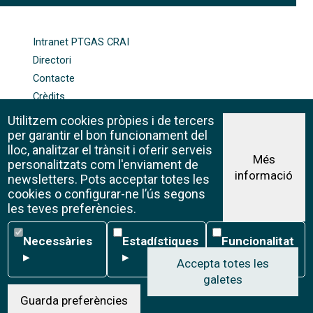
FOOTER-ALTRES ENLLAÇOS
Intranet PTGAS CRAI
Directori
Contacte
Crèdits
Mapa web
Utilitzem cookies pròpies i de tercers
Política de galetes
per garantir el bon funcionament del
lloc, analitzar el trànsit i oferir serveis
Més
personalitzats com l'enviament de
informació
Avís legal
newsletters. Pots acceptar totes les
©CRAI Universitat de Barcelona
cookies o configurar-ne l’ús segons
Creative Commons 4.0
les teves preferències.
Necessàries
Estadístiques
Funcionalitat
Necessàries
Estadístiques
Funcionalitat
▸
▸
▸
Accepta totes les
galetes
W
Guarda preferències