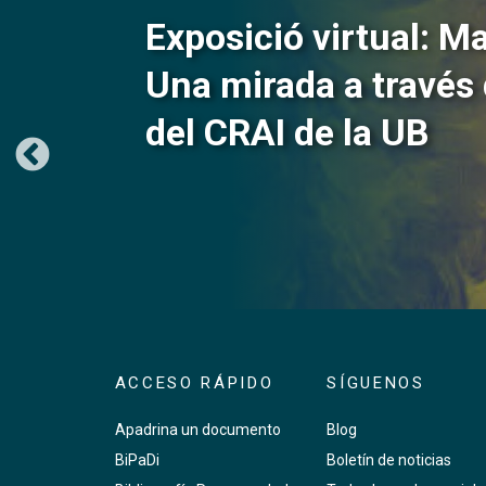
Exposició virtual: M
Una mirada a través 
del CRAI de la UB
https://crai.ub.edu/exposicio-virtual/crai-bi
ACCESO RÁPIDO
SÍGUENOS
Apadrina un documento
Blog
BiPaDi
Boletín de noticias