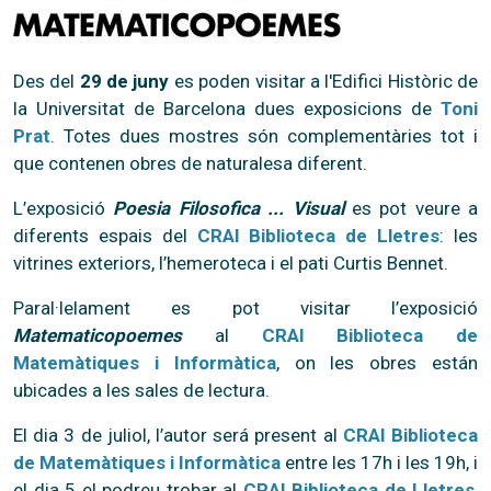
Des del
29 de juny
es poden visitar a l'Edifici Històric de
la Universitat de Barcelona dues exposicions de
Toni
Prat
. Totes dues mostres són complementàries tot i
que contenen obres de naturalesa diferent.
L’exposició
Poesia Filosofica ... Visual
es pot veure a
diferents espais del
CRAI Biblioteca de Lletres
: les
vitrines exteriors, l’hemeroteca i el pati Curtis Bennet.
Paral·lelament es pot visitar l’exposició
Matematicopoemes
al
CRAI Biblioteca de
Matemàtiques i Informàtica
, on les obres están
ubicades a les sales de lectura.
El dia 3 de juliol, l’autor será present al
CRAI Biblioteca
de Matemàtiques i Informàtica
entre les 17h i les 19h, i
el dia 5 el podreu trobar al
CRAI Biblioteca de Lletres
,