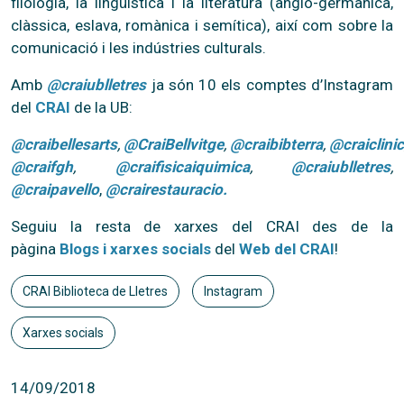
filologia, la lingüística i la literatura (anglo-germànica,
clàssica, eslava, romànica i semítica), així com sobre la
comunicació i les indústries culturals.
Amb
@craiublletres
ja són 10 els comptes d’Instagram
del
CRAI
de la UB:
@craibellesarts
,
@CraiBellvitge
,
@craibibterra
,
@craiclinic
@craifgh
,
@craifisicaiquimica
,
@craiublletres
,
@craipavello
,
@crairestauracio.
Seguiu la resta de xarxes del CRAI des de la
pàgina
Blogs i xarxes socials
del
Web del CRAI
!
CRAI Biblioteca de Lletres
Instagram
Xarxes socials
14/09/2018