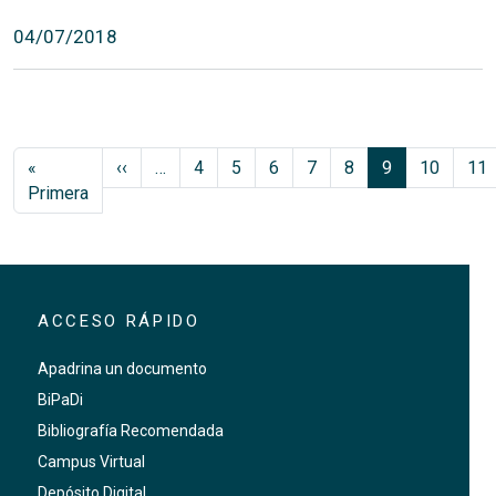
04/07/2018
Paginación
Página anterior
«
‹‹
…
4
5
6
7
8
9
10
11
Primera página
Primera
ACCESO RÁPIDO
Apadrina un documento
BiPaDi
Bibliografía Recomendada
Campus Virtual
Depósito Digital