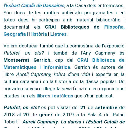
l'Esbart Català de Dansaires
, a la Casa dels entremesos.
Són dues de les moltes activitats programades i en
totes dues hi participen amb material bibliogràfic i
documental els
CRAI Biblioteques de
Filosofia,
Geografia i Història
i
Lletres
.
Volem destacar també que la comissària de l'exposició
Patufet, on ets?
i també de l’Any Capmany és
Montserrat Garrich
, cap del
CRAI Biblioteca de
Matemàtiques i Informàtica
. Garrich és autora del
llibre
Aureli Capmany, l’obra d’una vida
i experta en la
cultura catalana i en la història de la dansa popular. Us
convidem a veure i llegir la seva feina en les exposicions
citades i en els
llibres i catàlegs
que s’han publicat.
Patufet, on ets?
es pot visitar del
21
de
setembre
de
2018 al
20
de
gener
de 2019 a la Sala 4 del Palau
Robert i
Aureli Capmany. La dansa i l'Esbart Català de