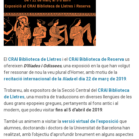
El
CRAI Biblioteca de Lletres
i el
CRAI Biblioteca de Reserva
us
ofereixen
D'Ilíades i Odissees
, una exposició en la que han volgut
fer ressonar de nou la veu plural d’Homer, amb motiu de la
recitació internacional de la
Ilíada
el dia 22 de març de 2019
.
Trobareu, als expositors de la Secció Central del
CRAI Biblioteca
de Lletres
, una mostra de traduccions en diverses llengües de les
dues grans epopeies gregues, pertanyents al fons antic i al
modern, que podeu visitar
fins al 5 d'abril de 2019
.
També us animem a visitar la
versió virtual de l’exposició
que
alumnes, doctorands i doctors de la Universitat de Barcelona han
realitzat, amb l’objectiu d’aprofundir breument en alguns aspectes