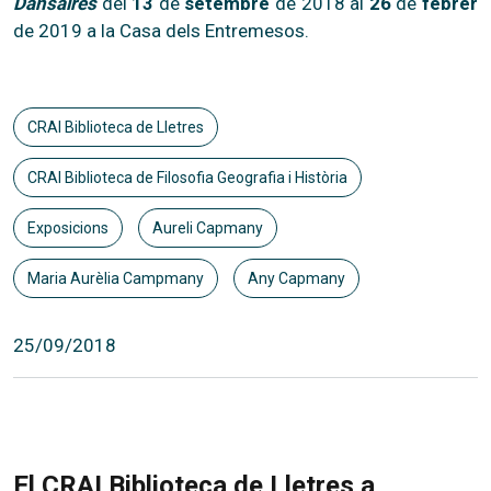
Dansaires
del
13
de
setembre
de 2018 al
26
de
febrer
de 2019 a la Casa dels Entremesos.
CRAI Biblioteca de Lletres
CRAI Biblioteca de Filosofia Geografia i Història
Exposicions
Aureli Capmany
Maria Aurèlia Campmany
Any Capmany
25/09/2018
El CRAI Biblioteca de Lletres a