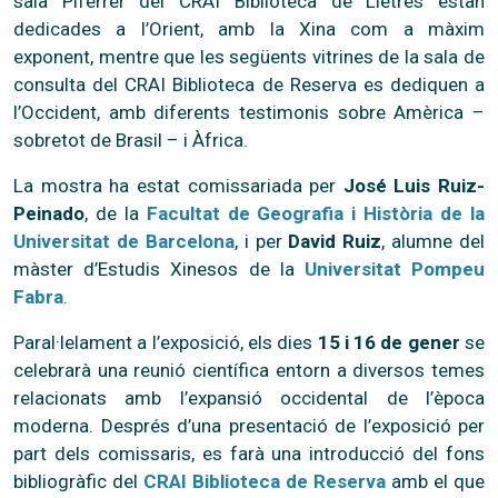
sala Piferrer del CRAI Biblioteca de Lletres estan
dedicades a l’Orient, amb la Xina com a màxim
exponent, mentre que les següents vitrines de la sala de
consulta del CRAI Biblioteca de Reserva es dediquen a
l’Occident, amb diferents testimonis sobre Amèrica –
sobretot de Brasil – i Àfrica.
La mostra ha estat comissariada per
José Luis Ruiz-
Peinado
, de la
Facultat de Geografia i Història de la
Universitat de Barcelona
, i per
David Ruiz
, alumne del
màster d’Estudis Xinesos de la
Universitat Pompeu
Fabra
.
Paral·lelament a l’exposició, els dies
15 i 16 de gener
se
celebrarà una reunió científica entorn a diversos temes
relacionats amb l’expansió occidental de l’època
moderna. Després d’una presentació de l’exposició per
part dels comissaris, es farà una introducció del fons
bibliogràfic del
CRAI Biblioteca de Reserva
amb el que