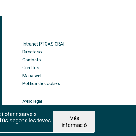
FOOTER-ALTRES ENLLAÇOS
Intranet PTGAS CRAI
Directorio
Contacto
Créditos
Mapa web
Política de cookies
Aviso legal
©CRAI Universitat de
Barcelona
 i oferir serveis
Més
Creative Commons 4.0
 l’ús segons les teves
informació