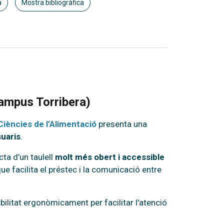
a
Mostra bibliogràfica
Campus Torribera)
Ciències de l’Alimentació
presenta una
suaris
.
acta d’un taulell
molt més obert i accessible
que facilita el préstec i la comunicació entre
bilitat ergonòmicament per facilitar l'atenció