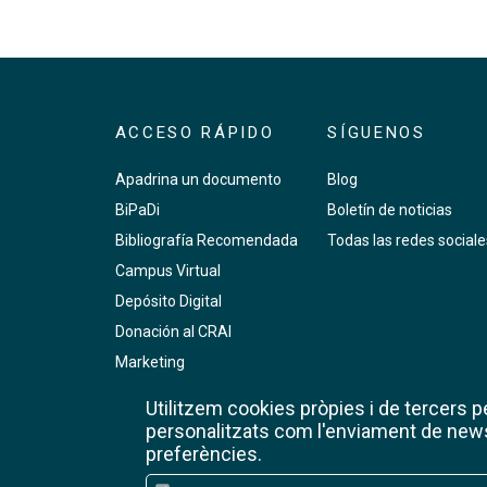
ACCESO RÁPIDO
SÍGUENOS
Apadrina un documento
Blog
BiPaDi
Boletín de noticias
Bibliografía Recomendada
Todas las redes sociale
Campus Virtual
Depósito Digital
Donación al CRAI
Marketing
PMF
Utilitzem cookies pròpies i de tercers per
Prensa digital
personalitzats com l'enviament de newsl
preferències.
RCUB
Reserva de salas de trabajo