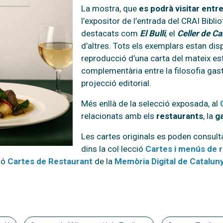
La mostra, que
es podrà visitar entr
l’expositor de l’entrada del CRAI Biblio
destacats com
El Bulli
, el
Celler de C
d’altres. Tots els exemplars estan dis
reproducció d’una carta del mateix es
complementària entre la filosofia gas
projecció editorial.
Més enllà de la selecció exposada, al
relacionats amb els
restaurants
, la
g
Les cartes originals es poden consulta
dins la col·lecció
Cartes i menús de 
ció
Cartes de Restaurant
de la
Memòria Digital de Catalun