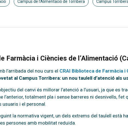
ació
Campus de l'Alimentació de Torribera
Campus Torriber
 de Farmàcia i Ciències de l’Alimentació (
b l’arribada del nou curs el
CRAI Biblioteca de Farmàcia i 
vetat al Campus Torribera: un nou taulell d’atenció als u
objectiu del canvi és millorar l’atenció a l’usuari, ja que es tr
e l’anterior, totalment pla i sense barreres ni desnivells, fet 
s usuaris i el personal.
guint la normativa vigent, un dels extrems del taulell està ha
les persones amb mobilitat reduïda.