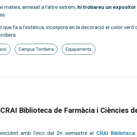
xí mateix, annexat a l’altre extrem,
hi trobareu un expositor
es.
l que fa a l’estètica, incorpora en la decoració el color verd
rribera.
ació
Campus Torribera
Equipaments
l CRAI Biblioteca de Farmàcia i Ciències 
incidint amb l’inici del 2n semestre el
CRAI Biblioteca