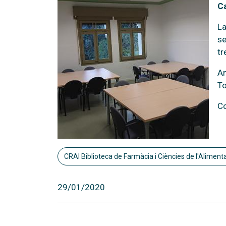
C
La
se
tr
Am
To
Co
CRAI Biblioteca de Farmàcia i Ciències de l'Aliment
29/01/2020