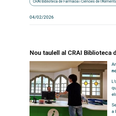
CRAI Biblioteca de Farmàcia i Ciències de l'Aliment
04/02/2026
Nou taulell al CRAI Biblioteca
Am
no
L'
qu
el
Se
a 