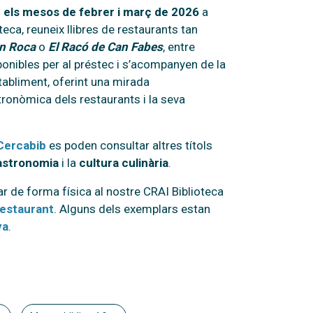
e els mesos de febrer i març de 2026
a
teca, reuneix llibres de restaurants tan
an Roca
o
El Racó de Can Fabes
, entre
ponibles per al préstec i s’acompanyen de la
tabliment, oferint una mirada
tronòmica dels restaurants i la seva
Cercabib
es poden consultar altres títols
astronomia
i la
cultura culinària
.
r de forma física al nostre CRAI Biblioteca
restaurant
. Alguns dels exemplars estan
ya
.