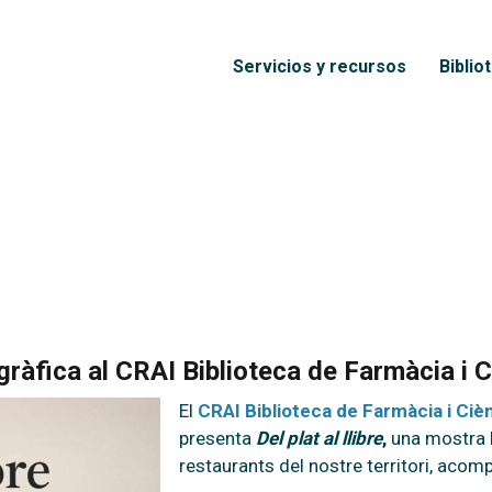
Pasar al contenido principal
Menú principal
Servicios y recursos
Biblio
iogràfica al CRAI Biblioteca de Farmàcia i 
El
CRAI Biblioteca de Farmàcia i Ciè
presenta
Del plat al llibre
,
una mostra b
restaurants del nostre territori, acom