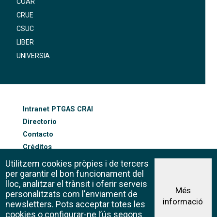
COAR
CRUE
CSUC
LIBER
UNIVERSIA
FOOTER-ALTRES ENLLAÇOS
Intranet PTGAS CRAI
Directorio
Contacto
Créditos
Mapa web
Utilitzem cookies pròpies i de tercers
Política de cookies
per garantir el bon funcionament del
lloc, analitzar el trànsit i oferir serveis
Més
personalitzats com l'enviament de
informació
Aviso legal
newsletters. Pots acceptar totes les
©CRAI Universitat de Barcelona
cookies o configurar-ne l’ús segons