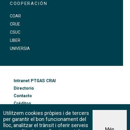
COOPERACIÓN
COAR
CRUE
CSUC
LIBER
UNIVERSIA
FOOTER-ALTRES ENLLAÇOS
Intranet PTGAS CRAI
Directorio
Contacto
Créditos
Mapa web
Utilitzem cookies pròpies i de tercers
Política de cookies
per garantir el bon funcionament del
lloc, analitzar el trànsit i oferir serveis
Més