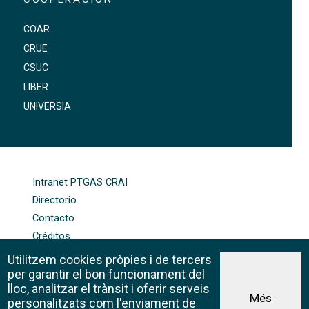
COAR
CRUE
CSUC
LIBER
UNIVERSIA
FOOTER-ALTRES ENLLAÇOS
Intranet PTGAS CRAI
Directorio
Contacto
Créditos
Mapa web
Utilitzem cookies pròpies i de tercers
Política de cookies
per garantir el bon funcionament del
lloc, analitzar el trànsit i oferir serveis
Més
personalitzats com l'enviament de