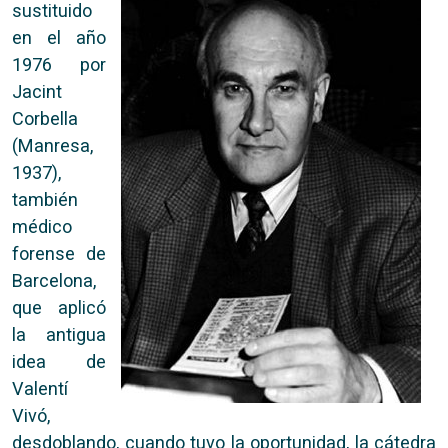
sustituido
en el año
1976 por
Jacint
Corbella
(Manresa,
1937),
también
médico
forense de
Barcelona,
que aplicó
la antigua
idea de
Valentí
Vivó,
desdoblando, cuando tuvo la oportunidad, la cátedra