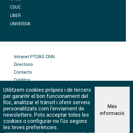
CSUC
LIBER
UNIVERSIA
FOOTER-ALTRES ENLLAÇOS
Intranet PTGAS CRAI
Directorio
Contacto
Créditos
Mapa web
Utilitzem cookies pròpies i de tercers
Política de cookies
per garantir el bon funcionament del
lloc, analitzar el trànsit i oferir serveis
Més
personalitzats com l'enviament de
informació
Aviso legal
newsletters. Pots acceptar totes les
©CRAI Universitat de Barcelona
cookies o configurar-ne l’ús segons
Creative Commons 4.0
les teves preferències.