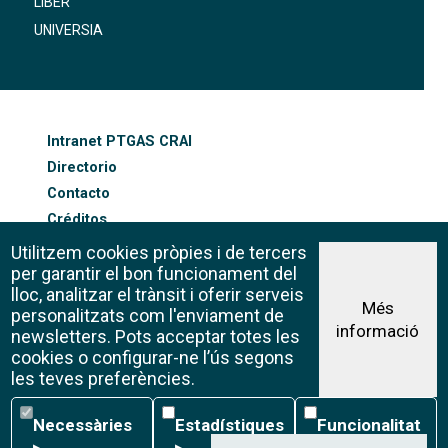
LIBER
UNIVERSIA
FOOTER-ALTRES ENLLAÇOS
Intranet PTGAS CRAI
Directorio
Contacto
Créditos
Mapa web
Utilitzem cookies pròpies i de tercers
Política de cookies
per garantir el bon funcionament del
lloc, analitzar el trànsit i oferir serveis
Més
personalitzats com l'enviament de
informació
Aviso legal
newsletters. Pots acceptar totes les
©CRAI Universitat de Barcelona
cookies o configurar-ne l’ús segons
Creative Commons 4.0
les teves preferències.
Necessàries
Estadístiques
Funcionalitat
Necessàries
Estadístiques
Funcionalitat