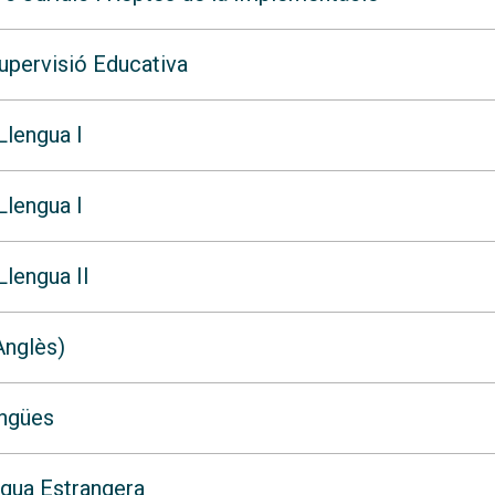
Supervisió Educativa
Llengua I
Llengua I
lengua II
Anglès)
engües
ngua Estrangera