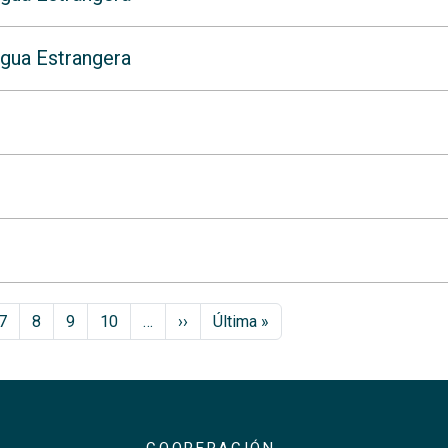
ngua Estrangera
Siguiente página
Última página
7
8
9
10
…
››
Última »