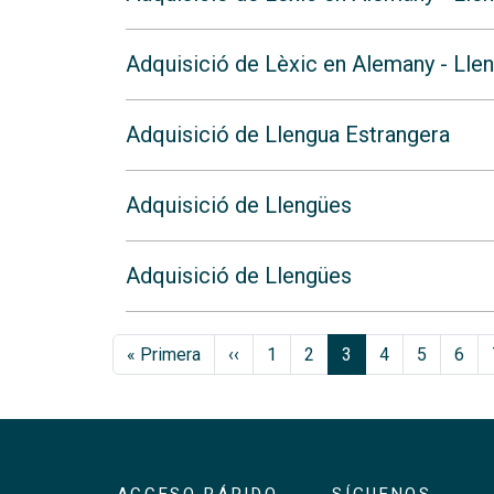
Adquisició de Lèxic en Alemany - Lle
Adquisició de Llengua Estrangera
Adquisició de Llengües
Adquisició de Llengües
Paginación
Primera página
Página anterior
« Primera
‹‹
1
2
3
4
5
6