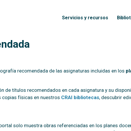
Pasar al contenido principal
Menú principal
Servicios y recursos
Biblio
endada
bliografía recomendada de las asignaturas incluidas en los
pl
ón de títulos recomendados en cada asignatura y su disponib
 copias físicas en nuestros
CRAI bibliotecas
, descubrir edi
portal solo muestra obras referenciadas en los planes doce