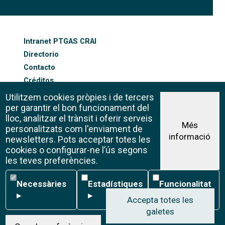
FOOTER-ALTRES ENLLAÇOS
Intranet PTGAS CRAI
Directorio
Contacto
Créditos
Mapa web
Utilitzem cookies pròpies i de tercers
Política de cookies
per garantir el bon funcionament del
lloc, analitzar el trànsit i oferir serveis
Més
personalitzats com l'enviament de
informació
Aviso legal
newsletters. Pots acceptar totes les
©CRAI Universitat de Barcelona
cookies o configurar-ne l’ús segons
Creative Commons 4.0
les teves preferències.
Necessàries
Estadístiques
Funcionalitat
Necessàries
Estadístiques
Funcionalitat
▸
▸
▸
Accepta totes les
galetes
W