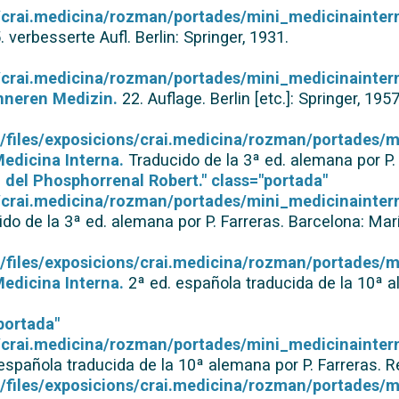
ns/crai.medicina/rozman/portades/mini_medicinainter
. verbesserte Aufl. Berlin: Springer, 1931.
ns/crai.medicina/rozman/portades/mini_medicinainter
nneren Medizin.
22. Auflage. Berlin [etc.]: Springer, 195
lt/files/exposicions/crai.medicina/rozman/portades/m
edicina Interna.
Traducido de la 3ª ed. alemana por P. 
i del Phosphorrenal Robert." class="portada"
ns/crai.medicina/rozman/portades/mini_medicinaintern
do de la 3ª ed. alemana por P. Farreras. Barcelona: Mar
lt/files/exposicions/crai.medicina/rozman/portades/m
edicina Interna.
2ª ed. española traducida de la 10ª al
"portada"
s/crai.medicina/rozman/portades/mini_medicinaintern
española traducida de la 10ª alemana por P. Farreras. R
lt/files/exposicions/crai.medicina/rozman/portades/m