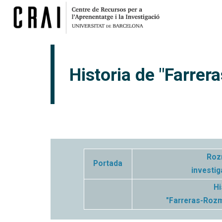
Historia de "Farre
Roz
Portada
investig
Hi
"Farreras-Rozm