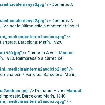
naedicioalemanya3.jpg" />
Domarus A
naedicioalemanya2.jpg" />
Domarus A
7. [Va ser la última edició mantenint fins el
ini_medicinainterna1aedicio.jpg" />
Farreras. Barcelona: Marín, 1929.
a1930.jpg" />
Domarus A von.
Manual
ín, 1930. Reimpressió a càrrec del
ini_medicinainterna2aedicio2.jpg" />
emana por P. Farreras. Barcelona: Marín,
a2aedicio.jpg" />
Domarus A von.
Manual
eimpressió. Barcelona: Marín, 1940.
ini_medicinainterna3aedicio.jpg" />