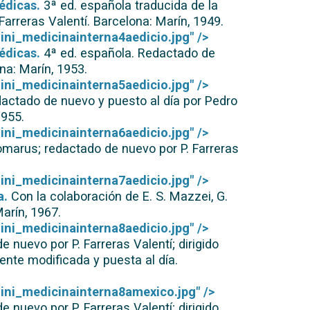
édicas.
3ª ed. española traducida de la
arreras Valentí. Barcelona: Marín, 1949.
ini_medicinainterna4aedicio.jpg" />
édicas.
4ª ed. española. Redactado de
na: Marín, 1953.
ini_medicinainterna5aedicio.jpg" />
actado de nuevo y puesto al día por Pedro
1955.
ini_medicinainterna6aedicio.jpg" />
omarus; redactado de nuevo por P. Farreras
ini_medicinainterna7aedicio.jpg" />
a.
Con la colaboración de E. S. Mazzei, G.
arín, 1967.
ini_medicinainterna8aedicio.jpg" />
nuevo por P. Farreras Valentí; dirigido
ente modificada y puesta al día.
mini_medicinainterna8amexico.jpg" />
nuevo por P. Farreras Valentí; dirigido