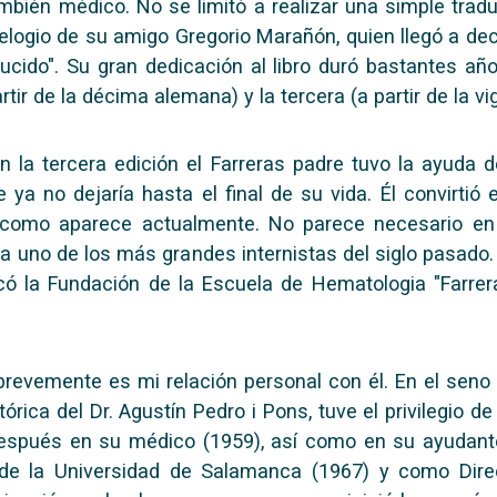
mbién médico. No se limitó a realizar una simple trad
logio de su amigo Gregorio Marañón, quien llegó a deci
ucido". Su gran dedicación al libro duró bastantes añ
rtir de la décima alemana) y la tercera (a partir de la 
 la tercera edición el Farreras padre tuvo la ayuda de
ya no dejaría hasta el final de su vida. Él convirtió 
l como aparece actualmente. No parece necesario en
da uno de los más grandes internistas del siglo pasado
ó la Fundación de la Escuela de Hematologia "Farreras
brevemente es mi relación personal con él. En el seno d
istórica del Dr. Agustín Pedro i Pons, tuve el privilegio
después en su médico (1959), así como en su ayudante
 de la Universidad de Salamanca (1967) y como Dire