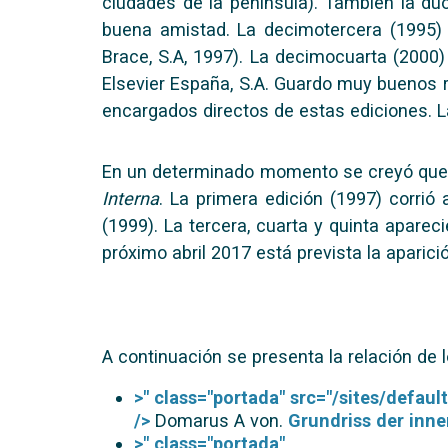
ciudades de la península). También la d
buena amistad. La decimotercera (1995) 
Brace, S.A, 1997). La decimocuarta (2000)
Elsevier España, S.A. Guardo muy buenos 
encargados directos de estas ediciones. La 
En un determinado momento se creyó que 
Interna
. La primera edición (1997) corrió
(1999). La tercera, cuarta y quinta aparec
próximo abril 2017 está prevista la aparic
A continuación se presenta la relación de
>" class="portada" src="/sites/defa
/>
Domarus A von.
Grundriss der inne
>" class="portada"