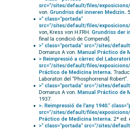
src="/sites/default/files/exposicio
von.
Grundriss del inneren Medizin.
5
>" class="portada"
src="/sites/default/files/exposicio
von, Kress von H.FRH.
Grundriss der i
final la condició de Compendi].
>" class="portada" src="/sites/defau
Domarus A von.
Manual Práctico de M
> Reimpressió a càrrec del Laborator
src="/sites/default/files/exposicio
Práctico de Medicina Interna.
Traduci
Laboratori del “Phosphorrenal Robert”.
>" class="portada" src="/sites/defau
Domarus A von.
Manual Práctico de M
1937.
>. Reimpressió de l'any 1940." class=
src="/sites/default/files/exposicion
Práctico de Medicina Interna.
2ª ed. 
>" class="portada" src="/sites/defau