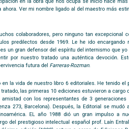
icipación en la obra que nos ocupa se inició hace más
sta ahora. Ver mi nombre ligado al del maestro más es
 muchos colaboradores, pero ninguno tan excepcional co
pulos predilectos desde 1969. Le he ido encargando
l es un gran defensor del espíritu del internismo que y
sentir por nuestro tratado una auténtica devoción. E
pervivencia futura del
Farreras-Rozman
.
n la vida de nuestro libro 6 editoriales. He tenido el 
tratado, las primeras 10 ediciones estuvieron a cargo d
n amistad con los representantes de 3 generaciones d
ovenza 273, Barcelona). Después, la Editorial se mudó 
noamérica. EL año 1988 dió un gran impulso a nu
o del prestigioso intelectual español prof. Laín Entral