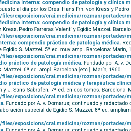
edicina Interna: compendio de patología y clínica m
esto al día por los Dres. Hans Frh. von Kress y Pedro F
lt/files/exposicions/crai.medicina/rozman/portades/m
edicina Interna: compendio de patología y clínica m
n Kress, Pedro Farreras Valentí y Egidio Mazzei. Barcelo
lt/files/exposicions/crai.medicina/rozman/portades/m
nterna: compendio práctico de patología médica.
Red
e Egidio S. Mazzei. 5ª ed. muy ampl. Barcelona: Marín, 
lt/files/exposicions/crai.medicina/rozman/portades/m
io práctico de patología médica.
Fundado por A. v. D
. Mazzei. 6ª ed. ampl. Barcelona [etc.]: Marín, 1960.
lt/files/exposicions/crai.medicina/rozman/portades/m
io práctico de patología médica y terapéutica clínic
 y J. Sans Sabrafen. 7ª ed. en dos tomos. Barcelona: M
lt/files/exposicions/crai.medicina/rozman/portades/m
a.
Fundado por A. v. Domarus; continuado y redactado de 
aboración especial de Egidio S. Mazzei. 8ª ed. ampliam
lt/files/exposicions/crai.medicina/rozman/portades/
a.
Fundado por A. v. Domarus; continuado y redactado de 