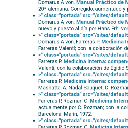
Domarus A von.
Manual Práctico de M
20ª alemana. Corregido, aumentado y pu
>" class="portada" src="/sites/defau
Domarus A von.
Manual Práctico de M
nuevo y puesto al día por Hans Frh. vo
>" class="portada" src="/sites/defau
Domarus A von, Farreras P.
Medicina I
Farreras Valentí; con la colaboración d
>" class="portada" src="/sites/defau
Farreras P.
Medicina Interna: compend
Valentí; con la colaboración de Egidio S
>" class="portada" src="/sites/defau
Farreras P.
Medicina Interna: compend
Masnatta, A. Nadal Sauquet, C. Rozman
>" class="portada" src="/sites/defau
Farreras P, Rozman C.
Medicina Intern
actualmente por C. Rozman; con la col
Barcelona: Marín, 1972.
>" class="portada" src="/sites/defau
Farreras P, Rozman C.
Medicina Intern