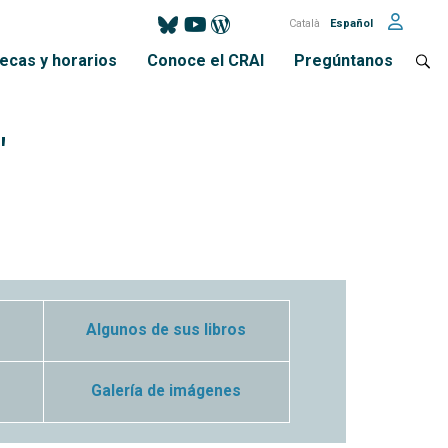
Català
Español
tecas y horarios
Conoce el CRAI
Pregúntanos
"
Algunos de sus libros
Galería de imágenes