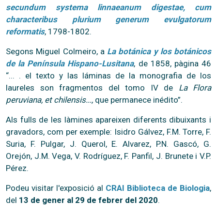
secundum systema linnaeanum digestae, cum
characteribus plurium generum evulgatorum
reformatis
, 1798-1802.
Segons Miguel Colmeiro, a
La botánica y los botánicos
de la Península Hispano-Lusitana
, de 1858, pàgina 46
“... . el texto y las láminas de la monografia de los
laureles son fragmentos del tomo IV de
La Flora
peruviana, et chilensis...,
que permanece inédito”.
Als fulls de les làmines apareixen diferents dibuixants i
gravadors, com per exemple: Isidro Gálvez, F.M. Torre, F.
Suria, F. Pulgar, J. Querol, E. Alvarez, P.N. Gascó, G.
Orejón, J.M. Vega, V. Rodríguez, F. Panfil, J. Brunete i V.P.
Pérez.
Podeu visitar l'exposició al
CR
AI Biblioteca de Biologia
,
del
13 de gener al 29 de febrer del 2020
.