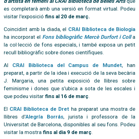
d'artista en femení al CRAI Biblioteca de Belles Arts
que
es completarà amb una versió en format virtual. Podeu
visitar l'exposició
fins al 20 de març.
Coincidint amb la diada, el
CRAI Biblioteca de Biologia
ha incorporat el
Fons bibliogràfic Mercè Durfort i Coll
a
la col·lecció de fons especials, i també exposa un petit
recull bibliogràfic sobre dones científiques.
Al
CRAI Biblioteca del Campus de Mundet
, han
preparat, a partir de la idea i execució de la seva becària
J. Margaria, una petita exposició de llibres sobre
feminisme i dones que s'ubica a sota de les escales i
que podeu visitar
fins al 16 de març
.
El
CRAI Biblioteca de Dret
ha preparat una mostra de
llibres d'
Alegría Borrás
, jurista i professora de la
Universitat de Barcelona, disponibles al seu fons. Podeu
visitar la mostra
fins al dia 9 de març
.