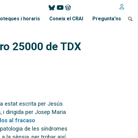
ioteques i horaris
Coneix el CRAI
Pregunta'ns
mero 25000 de TDX
a estat escrita per Jesús
, i dirigida per Josep Maria
os al fracaso
iopatologia de les síndromes
 la sèpsia, per trobar així