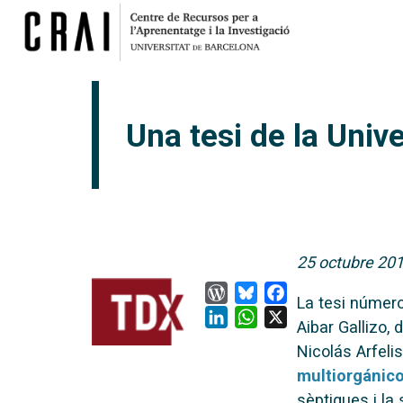
Una tesi de la Univ
25 octubre 20
WordPress
Bluesky
Facebook
La tesi número
LinkedIn
WhatsApp
X
Aibar Gallizo, 
Nicolás Arfelis
multiorgánico
sèptiques i la