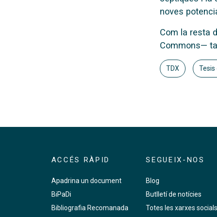
noves potencia
Com la resta d
Commons— tam
TDX
Tesis
ACCÉS RÀPID
SEGUEIX-NOS
Apadrina un document
Blog
BiPaDi
Butlletí de notícies
Bibliografia Recomanada
Totes les xarxes social