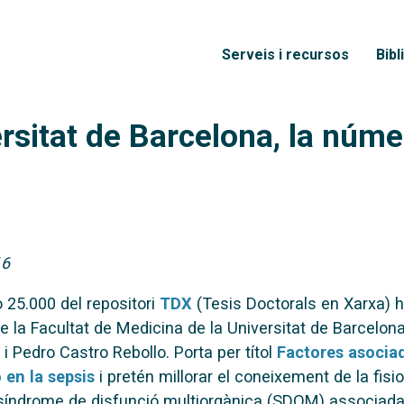
Vés al contingut
Menú principal
Serveis i recursos
Bibl
ersitat de Barcelona, la nú
16
 25.000 del repositori
TDX
(Tesis Doctorals en Xarxa) h
de la Facultat de Medicina de la Universitat de Barcelona
 i Pedro Castro Rebollo. Porta per títol
Factores asociad
 en la sepsis
i pretén millorar el coneixement de la fis
 síndrome de disfunció multiorgànica (SDOM) associada a