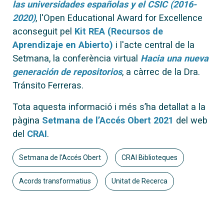
las universidades españolas y el CSIC (2016-
2020)
, l'Open Educational Award for Excellence
aconseguit pel
Kit REA (Recursos de
Aprendizaje en Abierto)
i l'acte central de la
Setmana, la conferència virtual
Hacia una nueva
generación de repositorios
, a càrrec de la Dra.
Tránsito Ferreras.
Tota aquesta informació i més s’ha detallat a la
pàgina
Setmana de l’Accés Obert 2021
del web
del
CRAI
.
Setmana de l'Accés Obert
CRAI Biblioteques
Acords transformatius
Unitat de Recerca