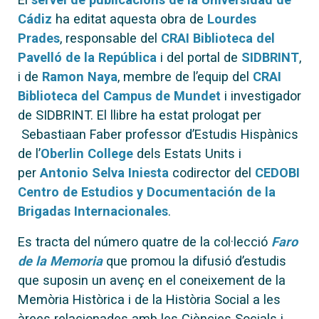
Cádiz
ha editat aquesta obra de
Lourdes
Prades
, responsable del
CRAI Biblioteca del
Pavelló de la República
i del portal de
SIDBRINT
,
i de
Ramon Naya
, membre de l’equip del
CRAI
Biblioteca del Campus de Mundet
i investigador
de SIDBRINT. El llibre ha estat prologat per
Sebastiaan Faber professor d’Estudis Hispànics
de l’
Oberlin College
dels Estats Units i
per
Antonio Selva Iniesta
codirector del
CEDOBI
Centro de Estudios y Documentación de la
Brigadas Internacionales
.
Es tracta del número quatre de la col·lecció
Faro
de la Memoria
que promou la difusió d’estudis
que suposin un avenç en el coneixement de la
Memòria Històrica i de la Història Social a les
àrees relacionades amb les Ciències Socials i