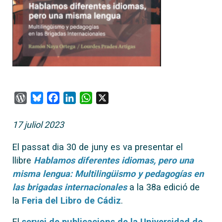
WordPress
Bluesky
Facebook
LinkedIn
WhatsApp
X
17 juliol 2023
El passat dia 30 de juny es va presentar el
llibre
Hablamos diferentes idiomas, pero una
misma lengua: Multilingüismo y pedagogías en
las brigadas internacionales
a la 38a edició de
la
Feria del Libro de Cádiz
.
El
servei de publicacions de la Universidad de