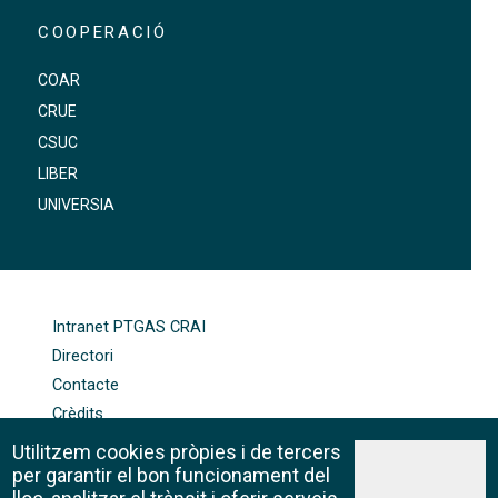
COOPERACIÓ
COAR
CRUE
CSUC
LIBER
UNIVERSIA
FOOTER-ALTRES ENLLAÇOS
Intranet PTGAS CRAI
Directori
Contacte
Crèdits
Mapa web
Utilitzem cookies pròpies i de tercers
Política de galetes
per garantir el bon funcionament del