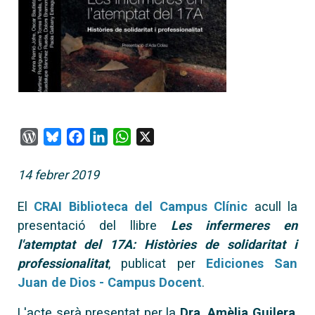
WordPress
Bluesky
Facebook
LinkedIn
WhatsApp
X
14 febrer 2019
El
CRAI Biblioteca del Campus Clínic
acull la
presentació del llibre
Les infermeres en
l'atemptat del 17A: Històries de solidaritat i
professionalitat
, publicat per
Ediciones San
Juan de Dios - Campus Docent
.
L'acte serà presentat per la
Dra. Amèlia Guilera
,