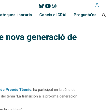
ioteques i horaris
Coneix el CRAI
Pregunta'ns
re nova generació de
t de Procés Tècnic
, ha participat en la sèrie de
t del tema “La transición a la próxima generación
 la institució: