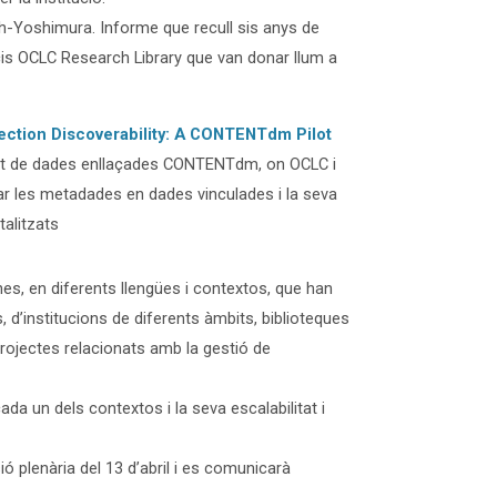
th-Yoshimura. Informe que recull sis anys de
s OCLC Research Library que van donar llum a
lection Discoverability: A CONTENTdm Pilot
ilot de dades enllaçades CONTENTdm, on OCLC i
ar les metadades en dades vinculades i la seva
italitzats
es, en diferents llengües i contextos, que han
d’institucions de diferents àmbits, biblioteques
projectes relacionats amb la gestió de
ada un dels contextos i la seva escalabilitat i
ó plenària del 13 d’abril i es comunicarà