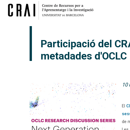
Participació del CR
metadades d'OCLC
10 
El
C
ses
de 
Les 