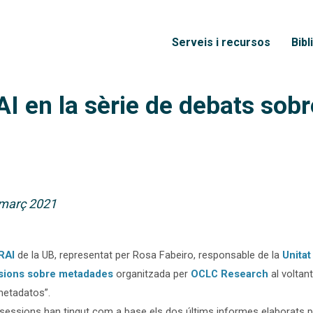
Vés al contingut
Menú principal
Serveis i recursos
Bibl
AI en la sèrie de debats sob
març 2021
RAI
de la UB, representat per Rosa Fabeiro, responsable de la
Unita
sions sobre metadades
organitzada per
OCLC Research
al voltan
metadatos”.
sessions han tingut com a base els dos últims informes elaborats per