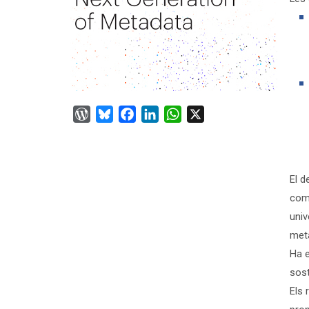
WordPress
Bluesky
Facebook
LinkedIn
WhatsApp
X
El d
comp
univ
met
Ha e
sost
Els 