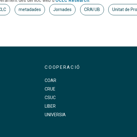
erament des del lloc web d'
OCLC Research
.
CLC
metadades
Jornades
CRAI UB
Unitat de Pr
COOPERACIÓ
COAR
CRUE
s
CSUC
LIBER
UNIVERSIA