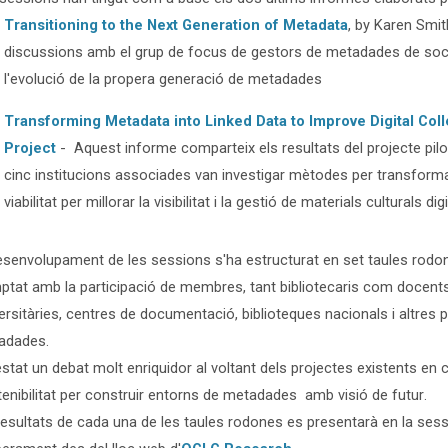
Transitioning to the Next Generation of Metadata
, by Karen Smi
discussions amb el grup de focus de gestors de metadades de soci
l'evolució de la propera generació de metadades
Transforming Metadata into Linked Data to Improve Digital Col
Project
- Aquest informe comparteix els resultats del projecte p
cinc institucions associades van investigar mètodes per transform
viabilitat per millorar la visibilitat i la gestió de materials culturals dig
esenvolupament de les sessions s'ha estructurat en set taules rodon
tat amb la participació de membres, tant bibliotecaris com docents, 
ersitàries, centres de documentació, biblioteques nacionals i altres 
adades.
stat un debat molt enriquidor al voltant dels projectes existents en c
enibilitat per construir entorns de metadades amb visió de futur.
resultats de cada una de les taules rodones es presentarà en la sessi