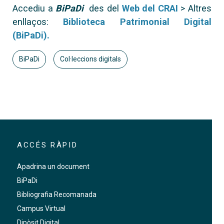
Accediu a
BiPaDi
des del
Web del CRAI
> Altres
enllaços:
Biblioteca Patrimonial Digital
(BiPaDi).
BiPaDi
Col·leccions digitals
ACCÉS RÀPID
Apadrina un document
BiPaDi
Bibliografia Recomanada
Campus Virtual
Dipòsit Digital