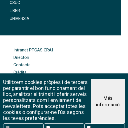
CSUC
LIBER
UNIVERSIA
FOOTER-ALTRES ENLLAÇOS
Intranet PTGAS CRAI
Directori
Contacte
Crèdits
Mapa web
Utilitzem cookies pròpies i de tercers
Política de galetes
per garantir el bon funcionament del
lloc, analitzar el trànsit i oferir serveis
Més
personalitzats com l'enviament de
informació
Avís legal
newsletters. Pots acceptar totes les
©CRAI Universitat de Barcelona
cookies o configurar-ne l’ús segons
Creative Commons 4.0
les teves preferències.