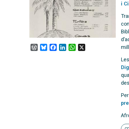
i C
Tra
com
Bib
d’a
WordPress
Bluesky
Facebook
LinkedIn
WhatsApp
X
mil
Les
Dig
qua
des
Per
pr
Afr