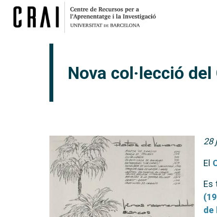
Nova col·lecció de
28 
El
Es 
(19
de 