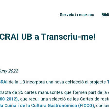
Vés al contingut
Menú principal
Serveis i recursos
Bibl
l CRAI UB a Transcriu-me!
juny 2022
CRAI
de la UB incorpora una nova col·lecció al projecte
tracta de 35 cartes manuscrites que formen part de la c
80-2012),
que recull una selecció de les Cartes de rest
la Cuina i de la Cultura Gastronòmica (FICCG)
, conse