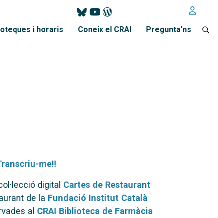
ioteques i horaris
Coneix el CRAI
Pregunta'ns
Transcriu-me!!
ol·lecció digital
Cartes de Restaurant
aurant de la
Fundació Institut Català
rvades al
CRAI Biblioteca de Farmàcia