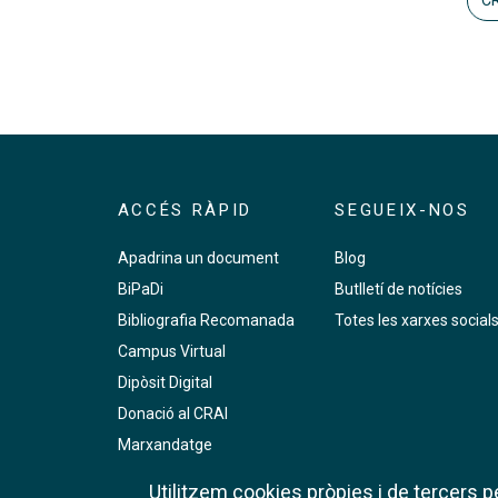
CR
ACCÉS RÀPID
SEGUEIX-NOS
Apadrina un document
Blog
BiPaDi
Butlletí de notícies
Bibliografia Recomanada
Totes les xarxes social
Campus Virtual
Dipòsit Digital
Donació al CRAI
Marxandatge
PMF
Utilitzem cookies pròpies i de tercers per