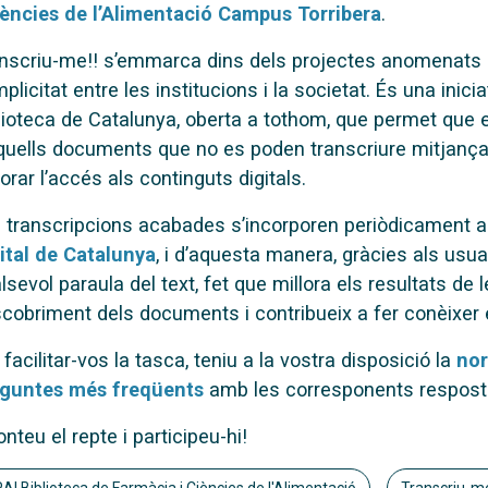
iències de l’Alimentació Campus Torribera
.
nscriu-me!! s’emmarca dins dels projectes anomenats 
plicitat entre les institucions i la societat. És una inici
lioteca de Catalunya, oberta a tothom, que permet que el
quells documents que no es poden transcriure mitjança
lorar l’accés als continguts digitals.
 transcripcions acabades s’incorporen periòdicament a l
ital de Catalunya
, i d’aquesta manera, gràcies als usu
lsevol paraula del text, fet que millora els resultats de le
cobriment dels documents i contribueix a fer conèixer el
 facilitar-vos la tasca, teniu a la vostra disposició la
nor
eguntes més freqüents
amb les corresponents respost
onteu el repte i participeu-hi!