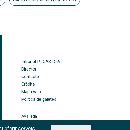
e
Cartes de Restaurant (1980-2012)
FOOTER-ALTRES ENLLAÇOS
Intranet PTGAS CRAI
Directori
Contacte
Crèdits
Mapa web
Política de galetes
Avís legal
©CRAI Universitat de
Barcelona
 i oferir serveis