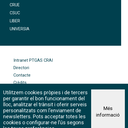
CRUE
CSUC
LIBER
UNIVERSIA
FOOTER-ALTRES ENLLAÇOS
Intranet PTGAS CRAI
Directori
Contacte
Crèdits
Mapa web
Utilitzem cookies pròpies i de tercers
Política de galetes
per garantir el bon funcionament del
lloc, analitzar el trànsit i oferir serveis
Més
personalitzats com l'enviament de
informació
Avís legal
newsletters. Pots acceptar totes les
©CRAI Universitat de Barcelona
cookies o configurar-ne l’ús segons
Creative Commons 4.0