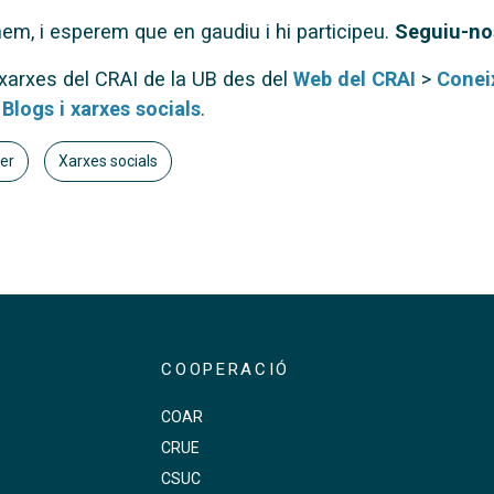
em, i esperem que en gaudiu i hi participeu.
Seguiu-no
 xarxes del CRAI de la UB des del
Web del CRAI
>
Conei
Blogs i xarxes socials
.
er
Xarxes socials
COOPERACIÓ
COAR
CRUE
s
CSUC