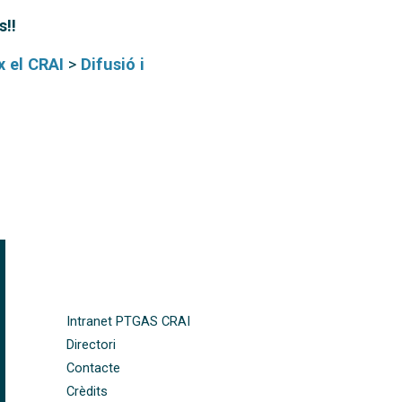
s!!
x el CRAI
>
Difusió i
FOOTER-ALTRES ENLLAÇOS
Intranet PTGAS CRAI
Directori
Contacte
Crèdits