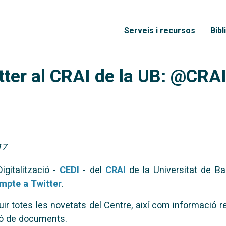
Vés al contingut
Menú principal
Serveis i recursos
Bibl
ter al CRAI de la UB: @CRA
17
igitalització -
CEDI
- del
CRAI
de la Universitat de B
mpte a Twitter
.
ir totes les novetats del Centre, així com informació rel
ció de documents.