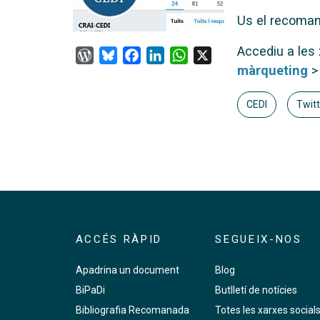
Us el recoman
Accediu a les
WordPress
Bluesky
Facebook
LinkedIn
WhatsApp
X
màrqueting
>
CEDI
Twitt
ACCÉS RÀPID
SEGUEIX-NOS
Apadrina un document
Blog
BiPaDi
Butlletí de notícies
Bibliografia Recomanada
Totes les xarxes social