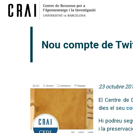
Nou compte de Twit
23 octubre 20
El Centre de D
dies el seu
co
Hi podreu segu
i la preserva