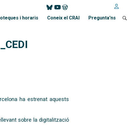
ioteques i horaris
Coneix el CRAI
Pregunta'ns
I_CEDI
arcelona ha estrenat aquests
levant sobre la digitalització