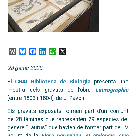
WordPress
Bluesky
Facebook
LinkedIn
WhatsApp
X
28 gener 2020
El
CRAI Biblioteca de Biologia
presenta una
mostra dels gravats de l’obra
Laurographia
[entre 1803 i 1804], de J. Pavon.
Els gravats exposats formen part d’un conjunt
de 28 làmines que representen 29 espècies del
gènere “Laurus” que havien de formar part del IV
volum de la
Flora peruviana, et chilensis, sive